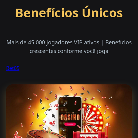
Benefícios Únicos
Mais de 45.000 jogadores VIP ativos | Benefícios
crescentes conforme você joga
Bet05