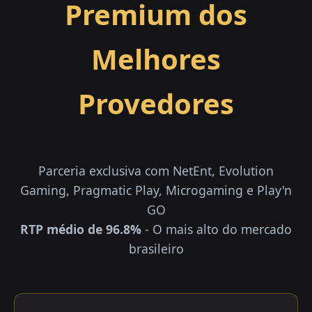
Premium dos
Melhores
Provedores
Parceria exclusiva com NetEnt, Evolution
Gaming, Pragmatic Play, Microgaming e Play'n
GO
RTP médio de 96.8%
- O mais alto do mercado
brasileiro