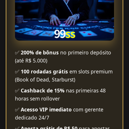
✅
200% de bônus
no primeiro depósito
(até R$ 5.000)
✅
100 rodadas grátis
em slots premium
(Book of Dead, Starburst)
✅
Cashback de 15%
nas primeiras 48
horas sem rollover
✅
Acesso VIP imediato
com gerente
dedicado 24/7
✅
Aposta grátis de R$ 50
para apostas