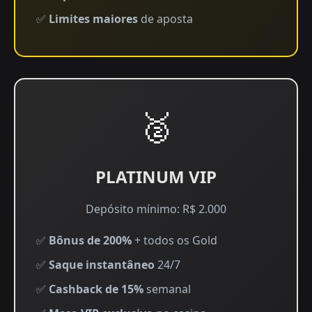
✅
Limites maiores
de aposta
🥈
PLATINUM VIP
Depósito mínimo: R$ 2.000
✅
Bônus de 200%
+ todos os Gold
✅
Saque instantâneo
24/7
✅
Cashback de 15%
semanal