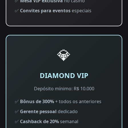
✅
Mesa VIP exclusiva
no casino
✅
Convites para eventos
especiais
💎
DIAMOND VIP
Depósito mínimo: R$ 10.000
✅
Bônus de 300%
+ todos os anteriores
✅
Gerente pessoal
dedicado
✅
Cashback de 20%
semanal