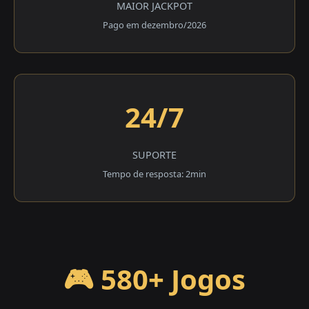
MAIOR JACKPOT
Pago em dezembro/2026
24/7
SUPORTE
Tempo de resposta: 2min
🎮 580+ Jogos