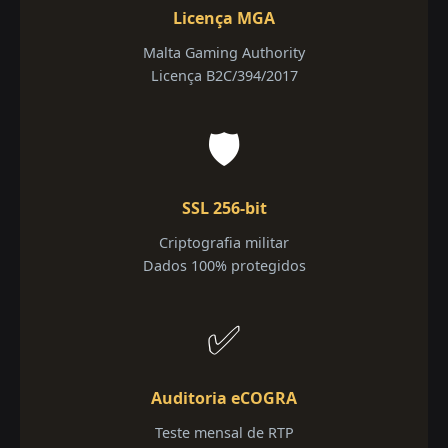
Licença MGA
Malta Gaming Authority
Licença B2C/394/2017
🛡️
SSL 256-bit
Criptografia militar
Dados 100% protegidos
✅
Auditoria eCOGRA
Teste mensal de RTP