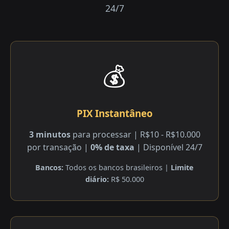
24/7
💰
PIX Instantâneo
3 minutos
para processar | R$10 - R$10.000
por transação |
0% de taxa
| Disponível 24/7
Bancos:
Todos os bancos brasileiros |
Limite
diário:
R$ 50.000