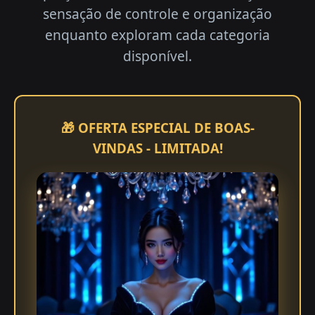
sensação de controle e organização
enquanto exploram cada categoria
disponível.
🎁 OFERTA ESPECIAL DE BOAS-
VINDAS - LIMITADA!