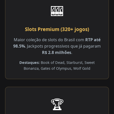
🎰
Slots Premium (320+ jogos)
Maior coleção de slots do Brasil com
RTP até
98.5%
. Jackpots progressivos que já pagaram
R$ 2.8 milhões
.
Destaques:
Book of Dead, Starburst, Sweet
Bonanza, Gates of Olympus, Wolf Gold
🏆