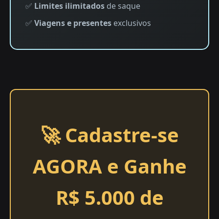
✅
Limites ilimitados
de saque
✅
Viagens e presentes
exclusivos
🚀 Cadastre-se
AGORA e Ganhe
R$ 5.000 de